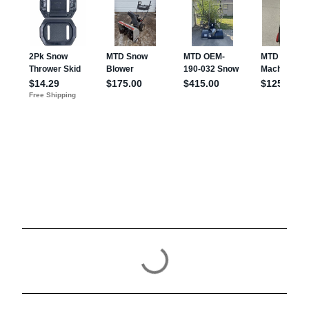
C
o
m
m