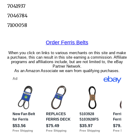
7041937
7046784
7100058