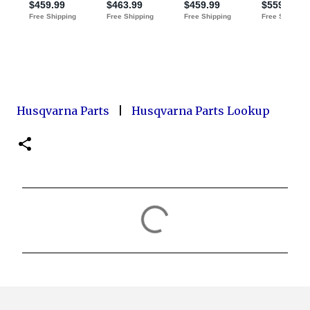
Husqvarna Parts
|
Husqvarna Parts Lookup
C
o
m
m
e
n